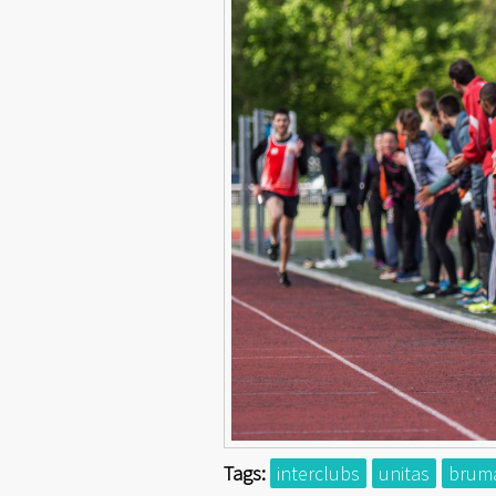
Tags:
interclubs
unitas
brum