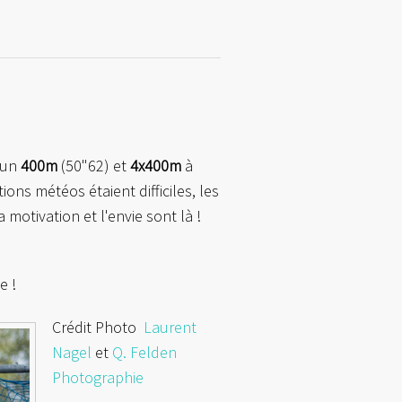
c un
400m
(50"62) et
4x400m
à
ons météos étaient difficiles, les
otivation et l'envie sont là !
e !
Crédit Photo
Laurent
Nagel
et
Q. Felden
Photographie