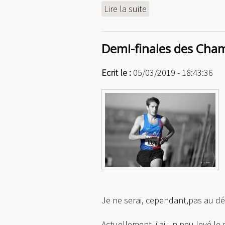
Lire la suite
de Retour à la compé
Demi-finales des Cha
Ecrit le :
05/03/2019 - 18:43:36
Je ne serai, cependant,pas au dé
Actuellement, j'ai un peu levé le