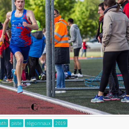
ath
piste
régionnaux
2019