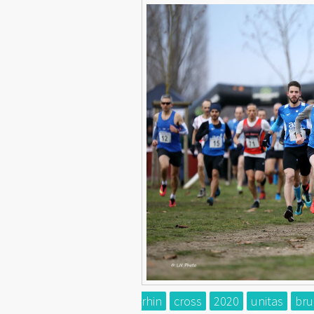
rhin
cross
2020
unitas
br