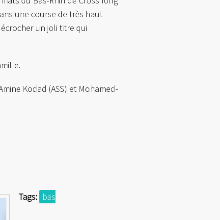
onnats du Bas-Rhin de Cross long
dans une course de très haut
écrocher un joli titre qui
amille.
d-Amine Kodad (ASS) et Mohamed-
Tags:
bas