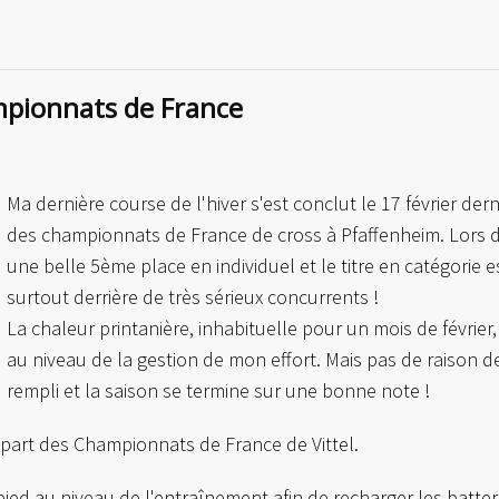
tition : interclubs régionaux 2019
mpionnats de France
Ma dernière course de l'hiver s'est conclut le 17 février dern
des championnats de France de cross à Pfaffenheim. Lors 
une belle 5ème place en individuel et le titre en catégorie 
surtout derrière de très sérieux concurrents !
La chaleur printanière, inhabituelle pour un mois de févrie
au niveau de la gestion de mon effort. Mais pas de raison de
rempli et la saison se termine sur une bonne note !
part des Championnats de France de Vittel.
 pied au niveau de l'entraînement afin de recharger les batte