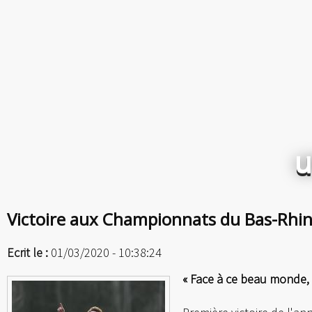
u
Victoire aux Championnats du Bas-Rhi
Ecrit le :
01/03/2020 - 10:38:24
« Face à ce beau monde, l