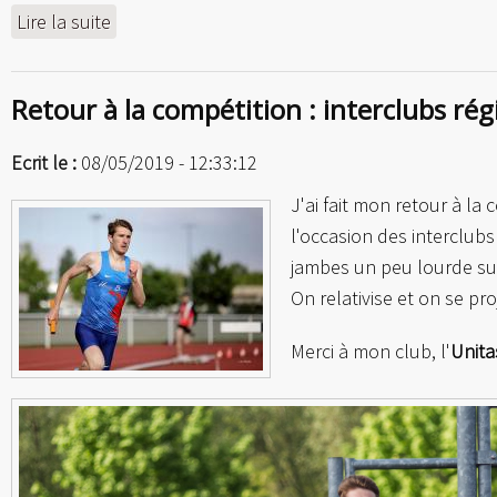
Lire la suite
de Victoire aux Championnats du Bas-Rhin
Retour à la compétition : interclubs r
Ecrit le :
08/05/2019 - 12:33:12
J'ai fait mon retour à l
l'occasion des interclubs
jambes un peu lourde sui
On relativise et on se pro
Merci à mon club, l'
Unit