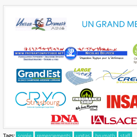
Tags:
soirée
remerciements
unitas
brumath
staff