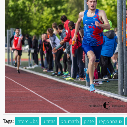
Tags:
interclubs
unitas
brumath
piste
régionnaux