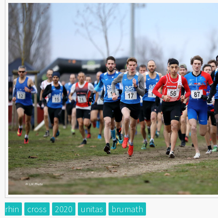
rhin
cross
2020
unitas
brumath