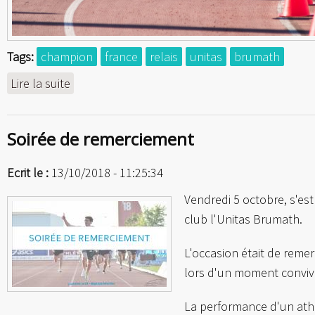
Tags:
champion
france
relais
unitas
brumath
Lire la suite
de Champion de France de relais
Soirée de remerciement
Ecrit le :
13/10/2018 - 11:25:34
Vendredi 5 octobre, s'e
club l'Unitas Brumath.
L'occasion était de reme
lors d'un moment convivi
La performance d'un athl