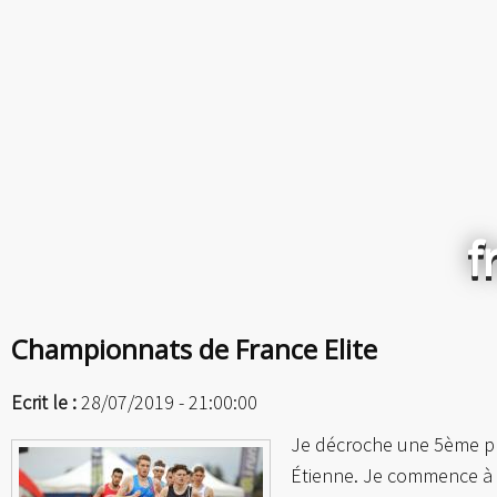
f
Championnats de France Elite
Ecrit le :
28/07/2019 - 21:00:00
Je décroche une 5ème pla
Étienne. Je commence à a