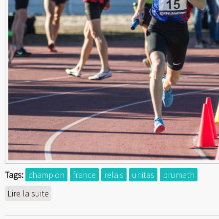
Tags:
champion
france
relais
unitas
brumath
Lire la suite
de Champion de France de relais