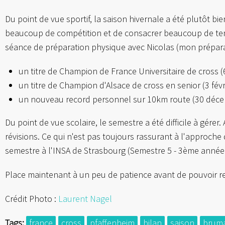
Du point de vue sportif, la saison hivernale a été plutôt bi
beaucoup de compétition et de consacrer beaucoup de temp
séance de préparation physique avec Nicolas (mon préparat
un titre de Champion de France Universitaire de cross 
un titre de Champion d'Alsace de cross en senior (3 fév
un nouveau record personnel sur 10km route (30 décemb
Du point de vue scolaire, le semestre a été difficile à gér
révisions. Ce qui n'est pas toujours rassurant à l'approch
semestre à l'INSA de Strasbourg (Semestre 5 - 3ème année
Place maintenant à un peu de patience avant de pouvoir re
Crédit Photo :
Laurent Nagel
Tags:
france
cross
pfaffenheim
bilan
saison
brum