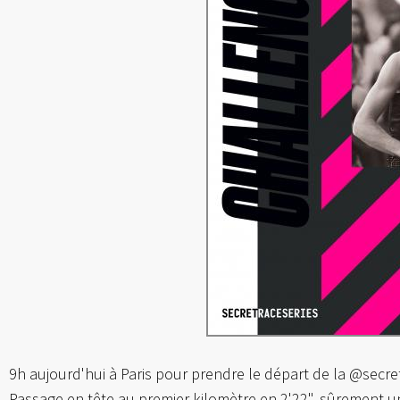
9h aujourd'hui à Paris pour prendre le départ de la @secret
Passage en tête au premier kilomètre en 2'22", sûrement un 