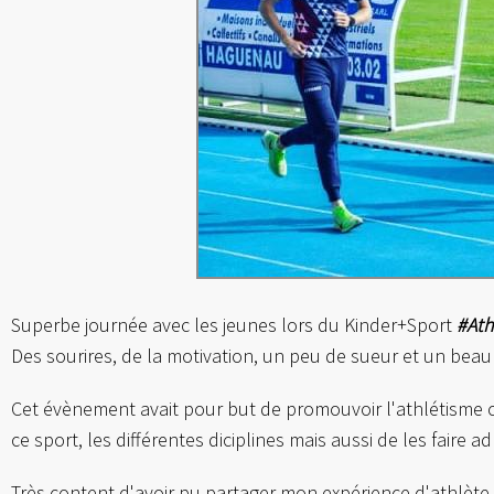
Superbe journée avec les jeunes lors du Kinder+Sport
#Ath
Des sourires, de la motivation, un peu de sueur et un beau 
Cet évènement avait pour but de promouvoir l'athlétisme che
ce sport, les différentes diciplines mais aussi de les faire ad
Très content d'avoir pu partager mon expérience d'athlète 