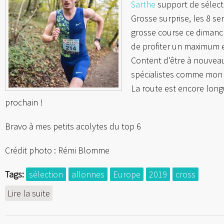
Sarthe
support de sélect
Grosse surprise, les 8 s
grosse course ce dimanche
de profiter un maximum e
Content d'être à nouveau
spécialistes comme mon g
La route est encore long
prochain !
Bravo à mes petits acolytes du top 6
Crédit photo : Rémi Blomme
Tags:
sélection
allonnes
Europe
2019
cross
Lire la suite
de Cross de séléction - Allonnes