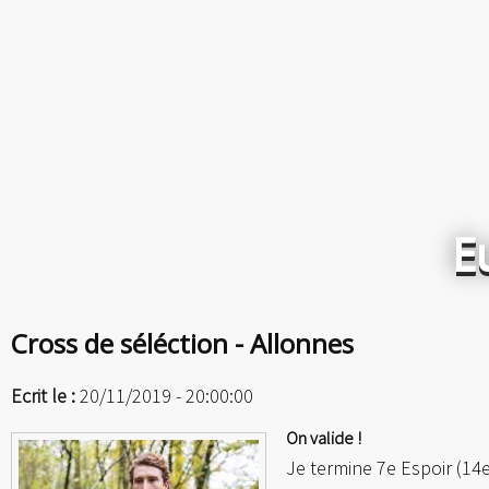
E
Cross de séléction - Allonnes
Ecrit le :
20/11/2019 - 20:00:00
On valide !
Je termine 7e Espoir (14