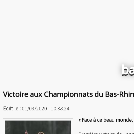
ba
Victoire aux Championnats du Bas-Rhi
Ecrit le :
01/03/2020 - 10:38:24
« Face à ce beau monde, l