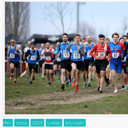
rhin
cross
2020
unitas
brumath