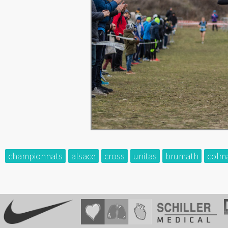
championnats
alsace
cross
unitas
brumath
colm