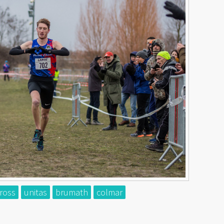
ross
unitas
brumath
colmar
e de cross