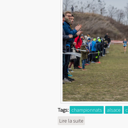
Tags:
championnats
alsace
c
Lire la suite
de Champion d'Alsac