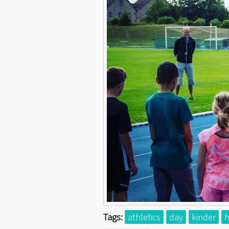
Tags:
athletics
day
kinder