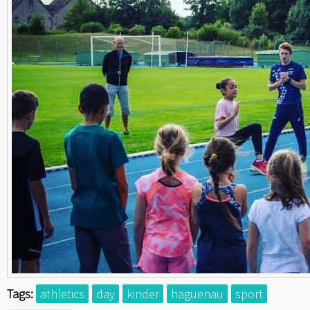
Tags:
athletics
day
kinder
haguenau
sport