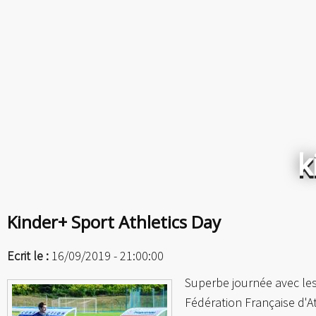
k
Kinder+ Sport Athletics Day
Ecrit le :
16/09/2019 - 21:00:00
Superbe journée avec le
Fédération Française d'A