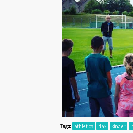
Tags:
athletics
day
kinder