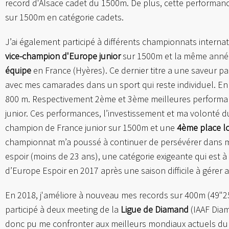
record d'Alsace cadet du 1500m. De plus, cette performan
sur 1500m en catégorie cadets.
J’ai également participé à différents championnats internat
vice-champion d'Europe junior
sur 1500m et la même année
équipe
en France (Hyères). Ce dernier titre a une saveur par
avec mes camarades dans un sport qui reste individuel. En
800 m. Respectivement 2ème et 3ème meilleures performanc
junior. Ces performances, l’investissement et ma volonté d
champion de France junior sur 1500m et une
4
ème
place l
championnat m’a poussé à continuer de persévérer dans mon
espoir (moins de 23 ans), une catégorie exigeante qui est à
d’Europe Espoir en 2017 après une saison difficile à gérer 
En 2018, j'améliore à nouveau mes records sur 400m (49"25)
participé à deux meeting de la
Ligue de Diamand
(IAAF Dia
donc pu me confronter aux meilleurs mondiaux actuels du