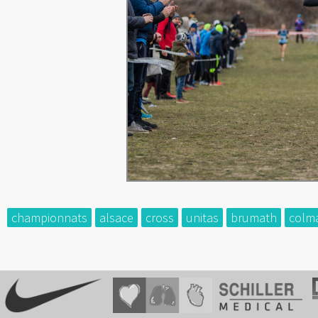
championnats
alsace
cross
unitas
brumath
colm